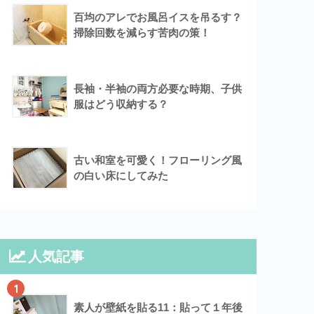
百均のアレでお風呂イスを吊るす？
掃除回数を減らす苦肉の策！
長袖・半袖の両方必要な時期、子供
服はどう収納する？
古い和室を可愛く！フローリング風
の白い床にしてみた
人気記事
1
素人が壁紙を貼る11：貼って１年後