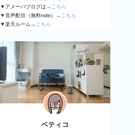
▼アメーバブログは→
こちら
▼音声配信（無料note）→
こちら
▼楽天ルーム→
こちら
ベティコ