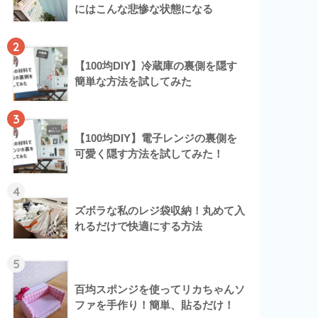
にはこんな悲惨な状態になる
2
【100均DIY】冷蔵庫の裏側を隠す
簡単な方法を試してみた
3
【100均DIY】電子レンジの裏側を
可愛く隠す方法を試してみた！
4
ズボラな私のレジ袋収納！丸めて入
れるだけで快適にする方法
5
百均スポンジを使ってリカちゃんソ
ファを手作り！簡単、貼るだけ！