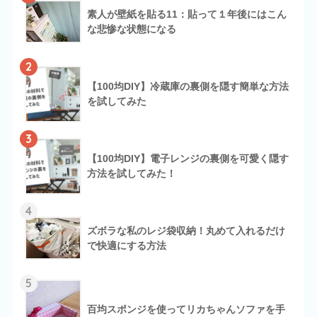
素人が壁紙を貼る11：貼って１年後にはこん
な悲惨な状態になる
2
【100均DIY】冷蔵庫の裏側を隠す簡単な方法
を試してみた
3
【100均DIY】電子レンジの裏側を可愛く隠す
方法を試してみた！
4
ズボラな私のレジ袋収納！丸めて入れるだけ
で快適にする方法
5
百均スポンジを使ってリカちゃんソファを手