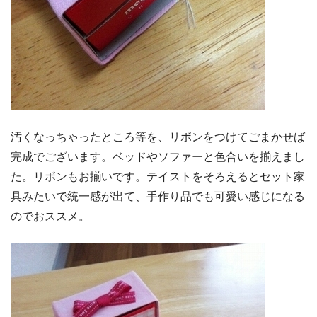
汚くなっちゃったところ等を、リボンをつけてごまかせば
完成でございます。ベッドやソファーと色合いを揃えまし
た。リボンもお揃いです。テイストをそろえるとセット家
具みたいで統一感が出て、手作り品でも可愛い感じになる
のでおススメ。