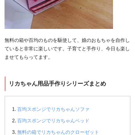
無料の箱や百均のものを駆使して、娘のおもちゃを自作し
ていると非常に楽しいです。子育てと手作り、今日も楽し
ませてもらってます。
リカちゃん用品手作りシリーズまとめ
百均スポンジでリカちゃんソファ
百均スポンジでリカちゃんベッド
無料の箱でリカちゃんのクローゼット