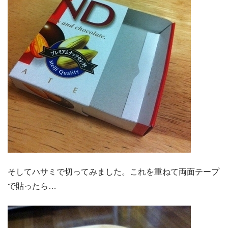
そしてハサミで切ってみました。これを重ねて両面テープ
で貼ったら…