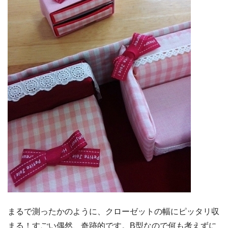
まるで測ったかのように、クローゼットの幅にピッタリ収
まる！すごい偶然、奇跡的です。B型なので何も考えずに