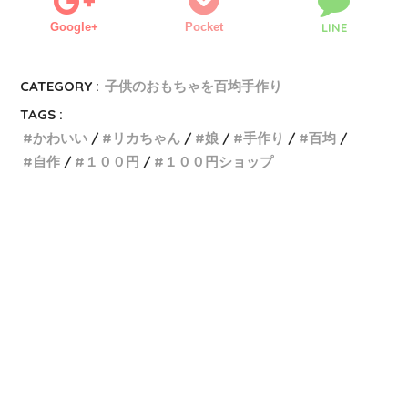
Google+
Pocket
LINE
CATEGORY :
子供のおもちゃを百均手作り
TAGS :
かわいい
リカちゃん
娘
手作り
百均
自作
１００円
１００円ショップ