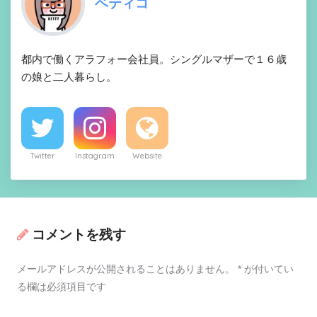
ベティコ
都内で働くアラフォー会社員。シングルマザーで１６歳
の娘と二人暮らし。
Twitter
Instagram
Website
コメントを残す
メールアドレスが公開されることはありません。
*
が付いてい
る欄は必須項目です