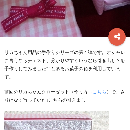
リカちゃん用品の手作りシリーズの第４弾です。オシャレ
に言うならチェスト、分かりやすくいうなら引き出し？を
手作りしてみました^^とあるお菓子の箱を利用していま
す。
前回のリカちゃんクローゼット（作り方→
こちら
）で、さ
りげなく写っていた↓こちらの引き出し。