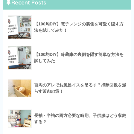
Recent Posts
【100均DIY】電子レンジの裏側を可愛く隠す方
法を試してみた！
【100均DIY】冷蔵庫の裏側を隠す簡単な方法を
試してみた
百均のアレでお風呂イスを吊るす？掃除回数を減
らす苦肉の策！
長袖・半袖の両方必要な時期、子供服はどう収納
する？